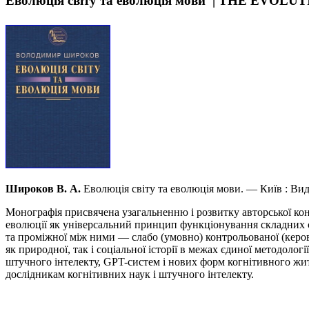
Еволюція світу та еволюція мови | THE E
Широков В. А.
Еволюція світу та еволюція мови. — Київ : В
Монографія присвячена узагальненню і розвитку авторської конц
еволюції як універсальний принцип функціонування складних си
та проміжної між ними — слабо (умовно) контрольованої (керова
як природної, так і соціальної історії в межах єдиної методолог
штучного інтелекту, GPT-систем і нових форм когнітивного жит
дослідникам когнітивних наук і штучного інтелекту.