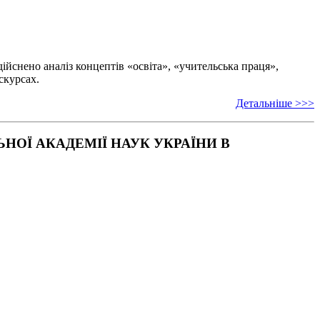
ійснено аналіз концептів «освіта», «учительська праця»,
скурсах.
Детальніше >>>
ОЇ АКАДЕМІЇ НАУК УКРАЇНИ В