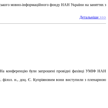
ського мовно-інформаційного фонду НАН України на заняттях з
Детальніше >>>
ов. На конференцію були запрошені провідні фахівці УМІФ НАН
к. філол. н., доц. Є. Купріяновим вони виступили з пленарною