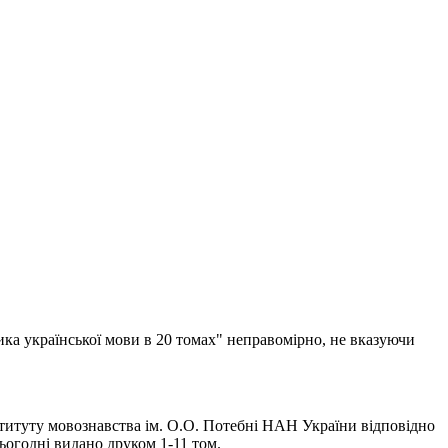
ика української мови в 20 томах" неправомірно, не вказуючи
титуту мовознавства ім. О.О. Потебні НАН України відповідно
огодні видано друком 1-11 том.