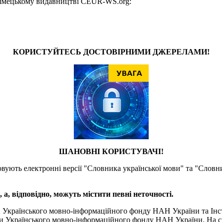
у німецькому видавництві CEUR-WS.org:
КОРИСТУЙТЕСЬ ДОСТОВІРНИМИ ДЖЕРЕЛАМИ!
ШАНОВНІ КОРИСТУВАЧІ!
товують електронні версії "Словника української мови" та "Словн
а, відповідно, можуть містити певні неточності.
и Українського мовно-інформаційного фонду НАН України та Інс
и Українського мовно-інформаційного фонду НАН України. На сь