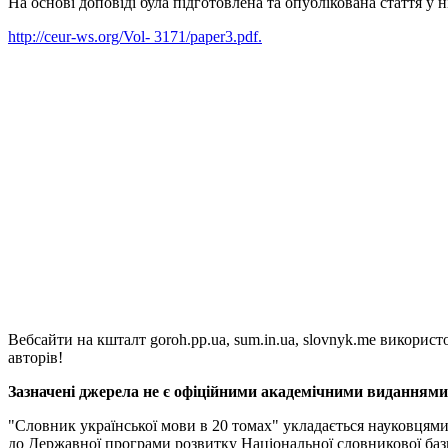
На основі доповіді була підготовлена та опублікована стаття 
http://ceur-ws.org/Vol- 3171/paper3.pdf.
Вебсайти на кшталт goroh.pp.ua, sum.in.ua, slovnyk.me викорис
авторів!
Зазначені джерела не є офіційними академічними виданнями, 
"Словник української мови в 20 томах" укладається науковцям
до Державної програми розвитку Національної словникової баз