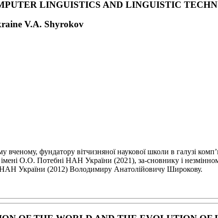
MPUTER LINGUISTICS
AND LINGUISTIC TECH
kraine V.A. Shyrokov
ому вченому,
фундатору вітчизняної наукової школи в галузі комп
ї імені О.О. Потебні НАН України (2021), за-
сновнику і незмінном
ку НАН
України (2012) Володимиру Анатолійовичу Широкову.