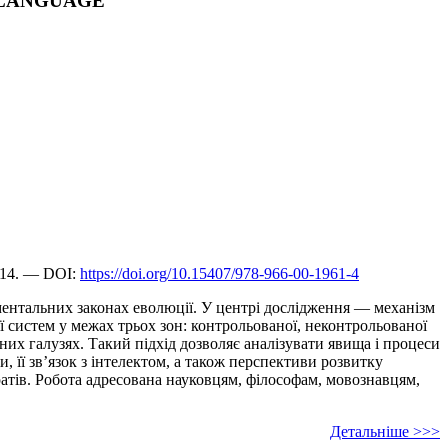
F LANGUAGE
614. — DOI:
https://doi.org/10.15407/978-966-00-1961-4
аментальних законах еволюції. У центрі дослідження — механізм
 систем у межах трьох зон: контрольованої, неконтрольованої
них галузях. Такий підхід дозволяє аналізувати явища і процеси
и, її зв’язок з інтелектом, а також перспективи розвитку
атів. Робота адресована науковцям, філософам, мовознавцям,
Детальніше >>>