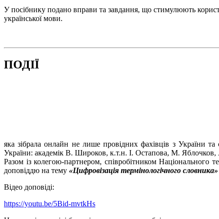
У посібнику подано вправи та завдання, що стимулюють корис
української мови.
ПОДІЇ
яка зібрала онлайн не лише провідних фахівців з України та
України: академік В. Широков, к.т.н. І. Остапова, М. Яблочков
Разом із колегою-партнером, співробітником Національного те
доповіддю на тему
«Цифровізація термінологічного словника» (Te
Відео доповіді:
https://youtu.be/5Bid-mvtkHs