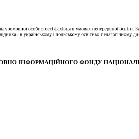
туромовної особистості фахівця в умовах неперервної освіти. Зд
лідника» в українському і польському освітньо-педагогічному ди
ОВНО-ІНФОРМАЦІЙНОГО ФОНДУ НАЦІОНАЛЬН