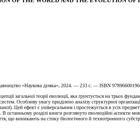
VOLUTION OF THE WORLD AND THE EVOLUTION O
идавництво «Наукова думка», 2024. — 233 с. — ISBN 9789660019
епції загальної теорії еволюції, яка ґрунтується на трьох фунд
стем. Особливу увагу приділено аналізу структурної організації
ної). Цей ефект є універсальним і простежується в усіх предмет
ії. В останньому розділі книги розглянуто еволюційні аспекти мов
тя, що виникають на стику біологічного й технотронного субстр