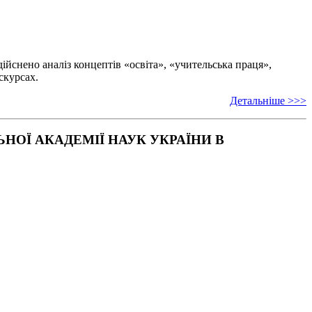
ійснено аналіз концептів «освіта», «учительська праця»,
скурсах.
Детальніше >>>
ОЇ АКАДЕМІЇ НАУК УКРАЇНИ В