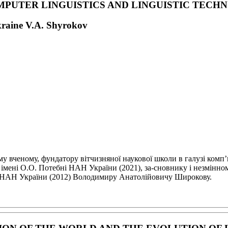
MPUTER LINGUISTICS
AND LINGUISTIC TECH
kraine V.A. Shyrokov
ому вченому,
фундатору вітчизняної наукової школи в галузі комп
ї імені О.О. Потебні НАН України (2021), за-
сновнику і незмінном
ку НАН
України (2012) Володимиру Анатолійовичу Широкову.