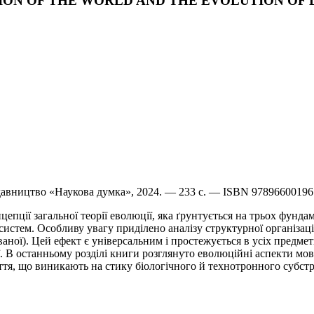
VOLUTION OF THE WORLD AND THE EVOLUTION O
идавництво «Наукова думка», 2024. — 233 с. — ISBN 9789660019
епції загальної теорії еволюції, яка ґрунтується на трьох фунд
стем. Особливу увагу приділено аналізу структурної організації
ної). Цей ефект є універсальним і простежується в усіх предмет
ії. В останньому розділі книги розглянуто еволюційні аспекти мов
тя, що виникають на стику біологічного й технотронного субстр