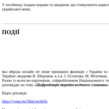
У посібнику подано вправи та завдання, що стимулюють корис
української мови.
ПОДІЇ
яка зібрала онлайн не лише провідних фахівців з України та
України: академік В. Широков, к.т.н. І. Остапова, М. Яблочков
Разом із колегою-партнером, співробітником Національного те
доповіддю на тему
«Цифровізація термінологічного словника» (Te
Відео доповіді:
https://youtu.be/5Bid-mvtkHs