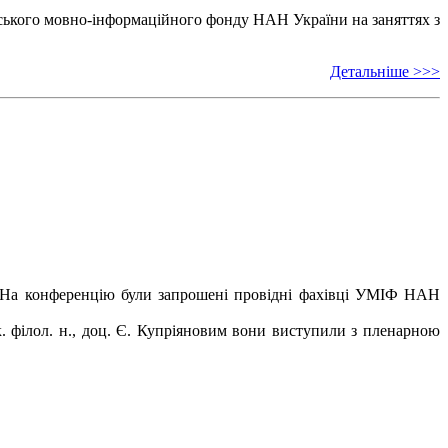
ського мовно-інформаційного фонду НАН України на заняттях з
Детальніше >>>
ов. На конференцію були запрошені провідні фахівці УМІФ НАН
к. філол. н., доц. Є. Купріяновим вони виступили з пленарною