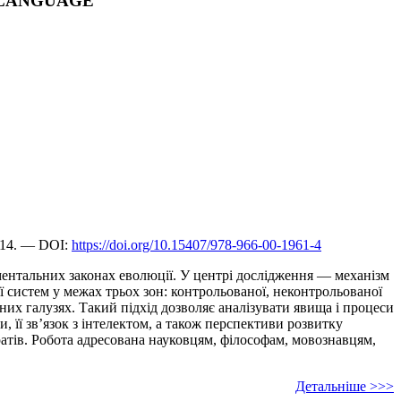
F LANGUAGE
614. — DOI:
https://doi.org/10.15407/978-966-00-1961-4
аментальних законах еволюції. У центрі дослідження — механізм
 систем у межах трьох зон: контрольованої, неконтрольованої
них галузях. Такий підхід дозволяє аналізувати явища і процеси
и, її зв’язок з інтелектом, а також перспективи розвитку
атів. Робота адресована науковцям, філософам, мовознавцям,
Детальніше >>>