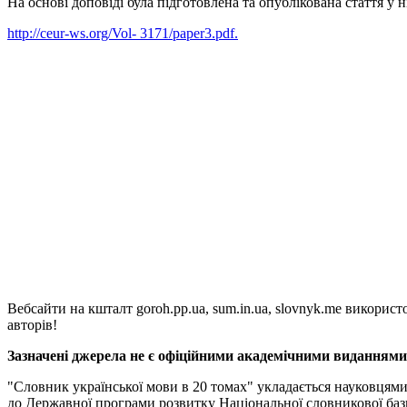
На основі доповіді була підготовлена та опублікована стаття 
http://ceur-ws.org/Vol- 3171/paper3.pdf.
Вебсайти на кшталт goroh.pp.ua, sum.in.ua, slovnyk.me викорис
авторів!
Зазначені джерела не є офіційними академічними виданнями, 
"Словник української мови в 20 томах" укладається науковцям
до Державної програми розвитку Національної словникової баз