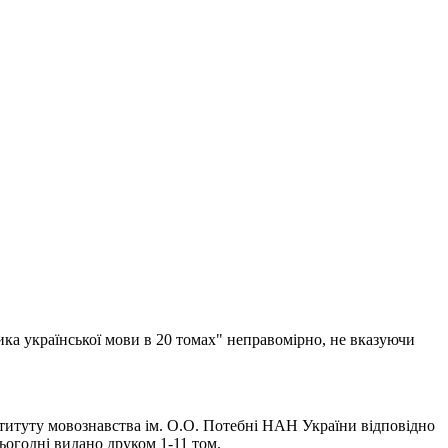
ика української мови в 20 томах" неправомірно, не вказуючи
титуту мовознавства ім. О.О. Потебні НАН України відповідно
огодні видано друком 1-11 том.