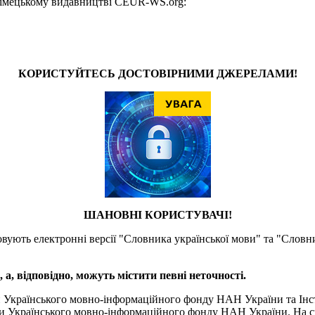
у німецькому видавництві CEUR-WS.org:
КОРИСТУЙТЕСЬ ДОСТОВІРНИМИ ДЖЕРЕЛАМИ!
ШАНОВНІ КОРИСТУВАЧІ!
товують електронні версії "Словника української мови" та "Словн
а, відповідно, можуть містити певні неточності.
и Українського мовно-інформаційного фонду НАН України та Інс
и Українського мовно-інформаційного фонду НАН України. На сь