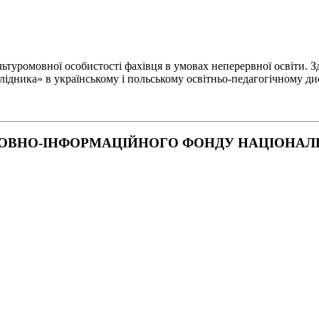
туромовної особистості фахівця в умовах неперервної освіти. Зд
лідника» в українському і польському освітньо-педагогічному ди
ОВНО-ІНФОРМАЦІЙНОГО ФОНДУ НАЦІОНАЛЬН