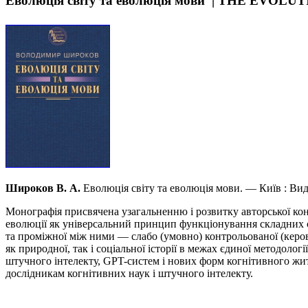
Еволюція світу та еволюція мови | THE E
Широков В. А.
Еволюція світу та еволюція мови. — Київ : В
Монографія присвячена узагальненню і розвитку авторської конц
еволюції як універсальний принцип функціонування складних си
та проміжної між ними — слабо (умовно) контрольованої (керова
як природної, так і соціальної історії в межах єдиної методолог
штучного інтелекту, GPT-систем і нових форм когнітивного жит
дослідникам когнітивних наук і штучного інтелекту.