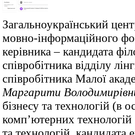
Загальноукраїнський цент
мовно-інформаційного фо
керівника – кандидата філ
співробітника відділу лін
співробітника Малої акаде
Маргарити Володимирівн
бізнесу та технологій (в о
комп’ютерних технологій 
та технологій, кандидата 