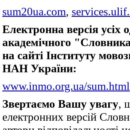
sum20ua.com
,
services.ulif
Електронна версія усіх 
академічного "Словника
на сайті Інституту мовоз
НАН України:
www.inmo.org.ua/sum.html
Звертаємо Вашу увагу
, 
електронних версій Словн
автори відповідальності н