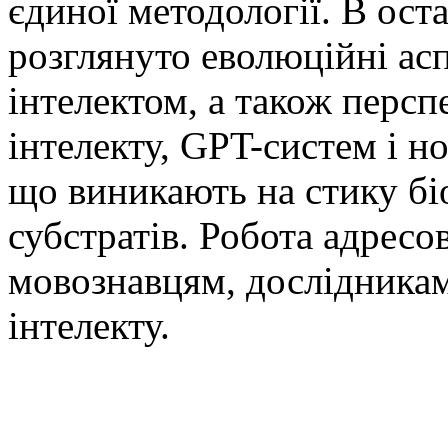
єдиної методології. В ост
розглянуто еволюційні аспе
інтелектом, а також перс
інтелекту, GPT-систем і н
що виникають на стику бі
субстратів. Робота адресо
мовознавцям, дослідникам
інтелекту.