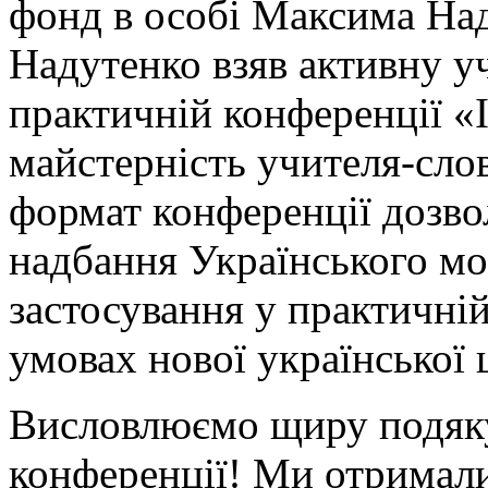
фонд в особі Максима На
Надутенко взяв активну уч
практичній конференції «Ін
майстерність учителя-сло
формат конференції дозво
надбання Українського м
застосування у практичній
умовах нової української 
Висловлюємо щиру подяку
конференції! Ми отримали