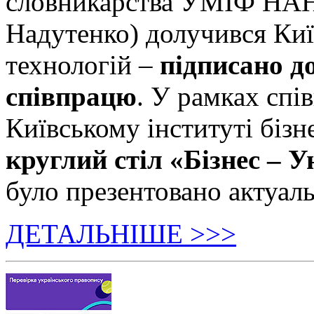
словникарства УМІФ НАН 
Надутенко) долучився Київ
технологій –
підписано д
співпрацю
. У рамках спі
Київському інституті бізн
круглий стіл «Бізнес – У
було презентовано актуаль
ДЕТАЛЬНІШЕ >>>