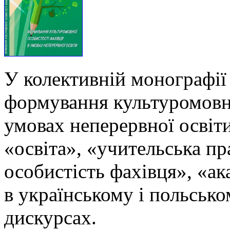
У колективній монографії
формування культуромовно
умовах неперервної освіти
«освіта», «учительська п
особистість фахівця», «ак
в українському і польськ
дискурсах.