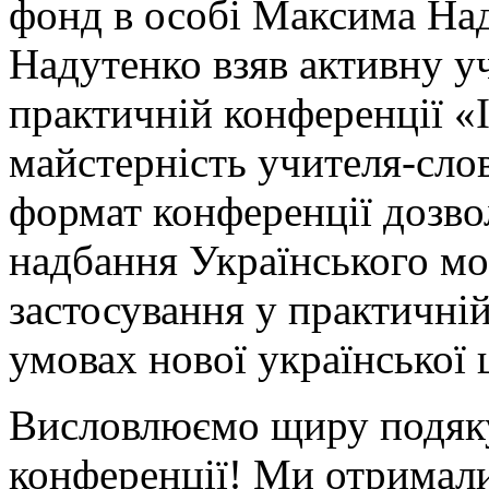
фонд в особі Максима На
Надутенко взяв активну уч
практичній конференції «Ін
майстерність учителя-сло
формат конференції дозво
надбання Українського м
застосування у практичній
умовах нової української 
Висловлюємо щиру подяку
конференції! Ми отримали