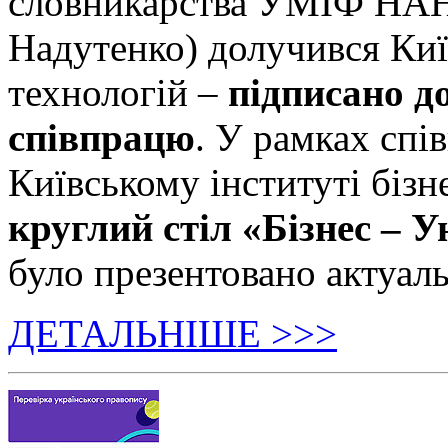
словникарства УМІФ НАН 
Надутенко) долучився Київ
технологій –
підписано д
співпрацю
. У рамках спі
Київському інституті бізн
круглий стіл «Бізнес – У
було презентовано актуаль
ДЕТАЛЬНІШЕ >>>