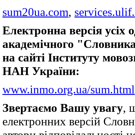
sum20ua.com
,
services.ulif
Електронна версія усіх 
академічного "Словника
на сайті Інституту мовоз
НАН України:
www.inmo.org.ua/sum.html
Звертаємо Вашу увагу
, 
електронних версій Словн
автори відповідальності н