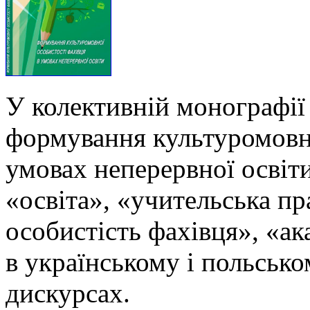
У колективній монографії
формування культуромовно
умовах неперервної освіти
«освіта», «учительська п
особистість фахівця», «ак
в українському і польськ
дискурсах.