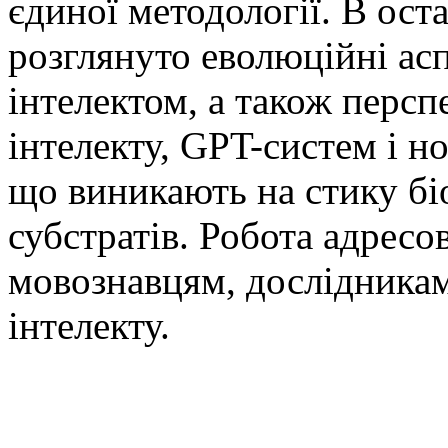
єдиної методології. В ост
розглянуто еволюційні аспе
інтелектом, а також перс
інтелекту, GPT-систем і н
що виникають на стику бі
субстратів. Робота адресо
мовознавцям, дослідникам
інтелекту.