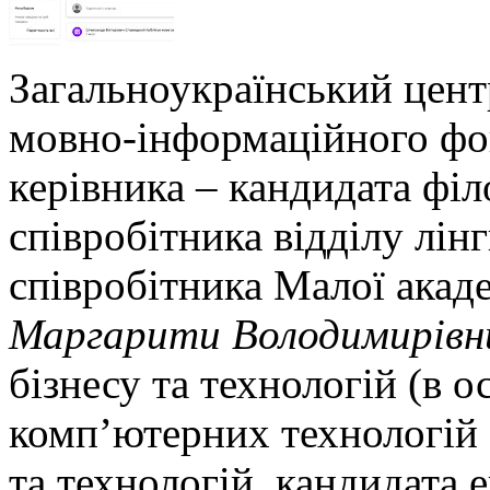
Загальноукраїнський цент
мовно-інформаційного фо
керівника – кандидата філ
співробітника відділу лін
співробітника Малої акаде
Маргарити Володимирівн
бізнесу та технологій (в о
комп’ютерних технологій 
та технологій, кандидата 