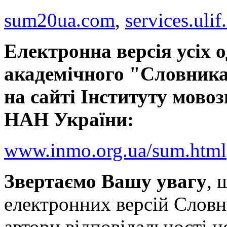
sum20ua.com
,
services.ulif
Електронна версія усіх 
академічного "Словника
на сайті Інституту мовоз
НАН України:
www.inmo.org.ua/sum.html
Звертаємо Вашу увагу
, 
електронних версій Словн
автори відповідальності н