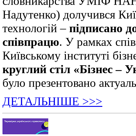
словникарства УМІФ НАН 
Надутенко) долучився Київ
технологій –
підписано д
співпрацю
. У рамках спі
Київському інституті бізн
круглий стіл «Бізнес – У
було презентовано актуаль
ДЕТАЛЬНІШЕ >>>