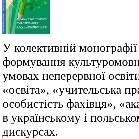
У колективній монографії
формування культуромовно
умовах неперервної освіти
«освіта», «учительська п
особистість фахівця», «ак
в українському і польськ
дискурсах.