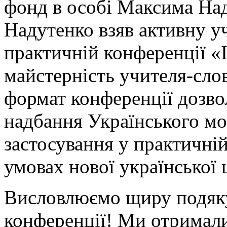
фонд в особі Максима На
Надутенко взяв активну уч
практичній конференції «Ін
майстерність учителя-сло
формат конференції дозво
надбання Українського м
застосування у практичній
умовах нової української 
Висловлюємо щиру подяку
конференції! Ми отримали