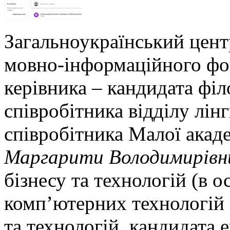
Загальноукраїнський цент
мовно-інформаційного фо
керівника – кандидата філ
співробітника відділу лін
співробітника Малої акаде
Маргарити Володимирівн
бізнесу та технологій (в о
комп’ютерних технологій 
та технологій, кандидата 