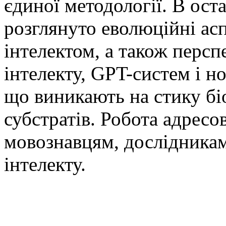
єдиної методології. В ост
розглянуто еволюційні аспе
інтелектом, а також перс
інтелекту, GPT-систем і н
що виникають на стику бі
субстратів. Робота адресо
мовознавцям, дослідникам
інтелекту.