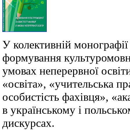
У колективній монографії
формування культуромовно
умовах неперервної освіти
«освіта», «учительська п
особистість фахівця», «ак
в українському і польськ
дискурсах.