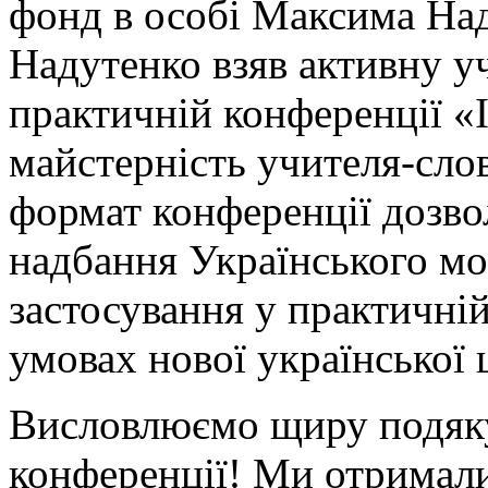
фонд в особі Максима На
Надутенко взяв активну уч
практичній конференції «Ін
майстерність учителя-сло
формат конференції дозво
надбання Українського м
застосування у практичній
умовах нової української 
Висловлюємо щиру подяку
конференції! Ми отримали