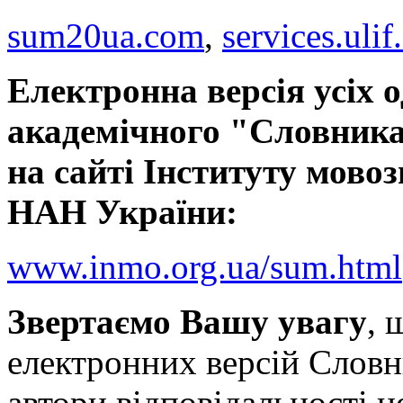
sum20ua.com
,
services.ulif
Електронна версія усіх 
академічного "Словника
на сайті Інституту мовоз
НАН України:
www.inmo.org.ua/sum.html
Звертаємо Вашу увагу
, 
електронних версій Словн
автори відповідальності н