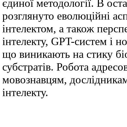
єдиної методології. В ост
розглянуто еволюційні аспе
інтелектом, а також перс
інтелекту, GPT-систем і н
що виникають на стику бі
субстратів. Робота адресо
мовознавцям, дослідникам
інтелекту.