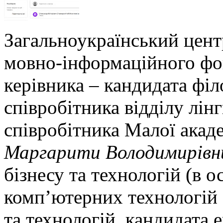
Загальноукраїнський цент
мовно-інформаційного фо
керівника – кандидата філ
співробітника відділу лін
співробітника Малої акаде
Маргарити Володимирівн
бізнесу та технологій (в о
комп’ютерних технологій 
та технологій, кандидата 