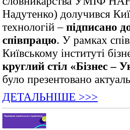
словникарства УМІФ НАН 
Надутенко) долучився Київ
технологій –
підписано д
співпрацю
. У рамках спі
Київському інституті бізн
круглий стіл «Бізнес – У
було презентовано актуаль
ДЕТАЛЬНІШЕ >>>