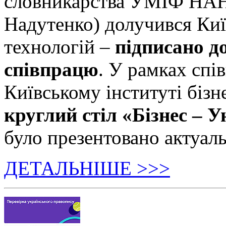
словникарства УМІФ НАН 
Надутенко) долучився Київ
технологій –
підписано д
співпрацю
. У рамках спі
Київському інституті бізн
круглий стіл «Бізнес – У
було презентовано актуаль
ДЕТАЛЬНІШЕ >>>