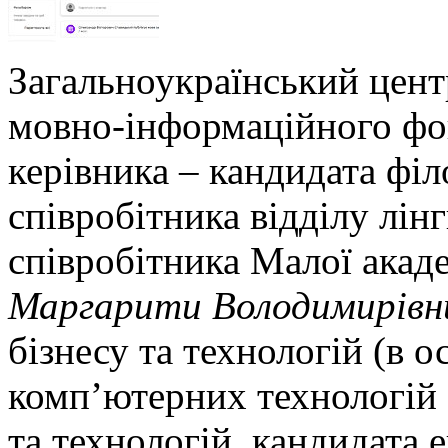
Загальноукраїнський цент
мовно-інформаційного фо
керівника – кандидата філ
співробітника відділу лін
співробітника Малої акаде
Маргарити Володимирівн
бізнесу та технологій (в о
комп’ютерних технологій 
та технологій, кандидата 