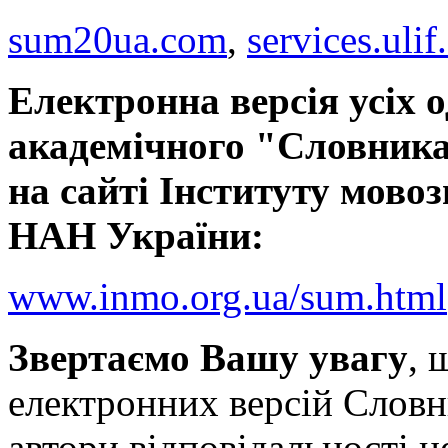
sum20ua.com
,
services.ulif
Електронна версія усіх 
академічного "Словника
на сайті Інституту мовоз
НАН України:
www.inmo.org.ua/sum.html
Звертаємо Вашу увагу
, 
електронних версій Словн
автори відповідальності н