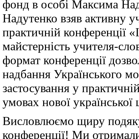
фонд в особі Максима На
Надутенко взяв активну уч
практичній конференції «Ін
майстерність учителя-сло
формат конференції дозво
надбання Українського м
застосування у практичній
умовах нової української 
Висловлюємо щиру подяку
конференції! Ми отримали