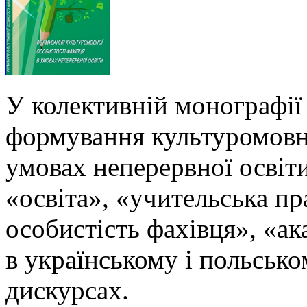
У колективній монографії
формування культуромовно
умовах неперервної освіти
«освіта», «учительська п
особистість фахівця», «ак
в українському і польськ
дискурсах.