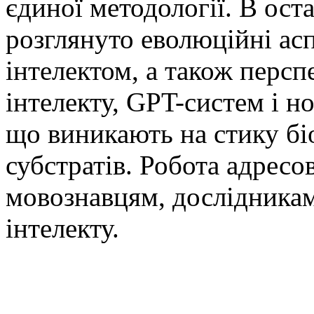
єдиної методології. В ост
розглянуто еволюційні аспе
інтелектом, а також перс
інтелекту, GPT-систем і н
що виникають на стику бі
субстратів. Робота адресо
мовознавцям, дослідникам
інтелекту.