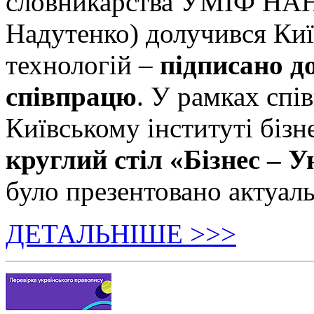
словникарства УМІФ НАН 
Надутенко) долучився Київ
технологій –
підписано д
співпрацю
. У рамках спі
Київському інституті бізн
круглий стіл «Бізнес – У
було презентовано актуаль
ДЕТАЛЬНІШЕ >>>