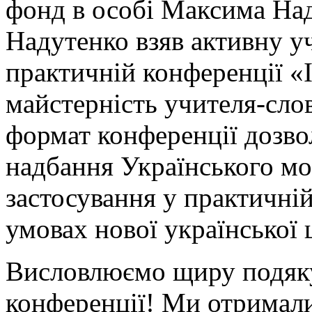
фонд в особі Максима На
Надутенко взяв активну уч
практичній конференції «Ін
майстерність учителя-сло
формат конференції дозво
надбання Українського м
застосування у практичній
умовах нової української 
Висловлюємо щиру подяку
конференції! Ми отримали