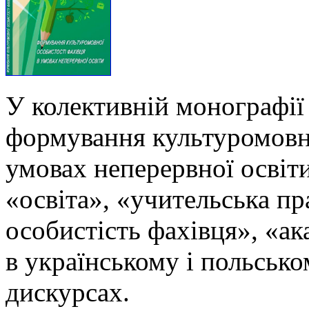
У колективній монографії
формування культуромовно
умовах неперервної освіти
«освіта», «учительська п
особистість фахівця», «ак
в українському і польськ
дискурсах.