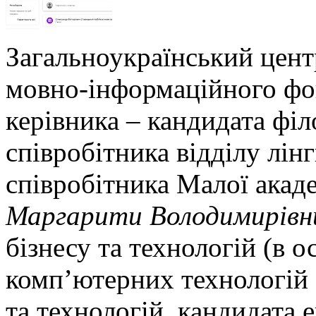
Загальноукраїнський цент
мовно-інформаційного фо
керівника – кандидата філ
співробітника відділу лін
співробітника Малої акаде
Маргарити Володимирівн
бізнесу та технологій (в о
комп’ютерних технологій 
та технологій, кандидата 