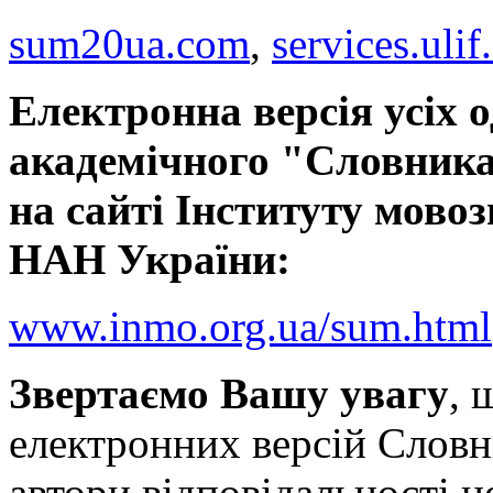
sum20ua.com
,
services.ulif
Електронна версія усіх 
академічного "Словника
на сайті Інституту мовоз
НАН України:
www.inmo.org.ua/sum.html
Звертаємо Вашу увагу
, 
електронних версій Словн
автори відповідальності н