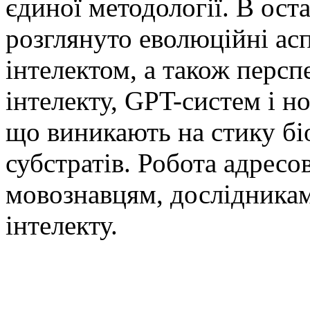
єдиної методології. В ост
розглянуто еволюційні аспе
інтелектом, а також перс
інтелекту, GPT-систем і н
що виникають на стику бі
субстратів. Робота адресо
мовознавцям, дослідникам
інтелекту.