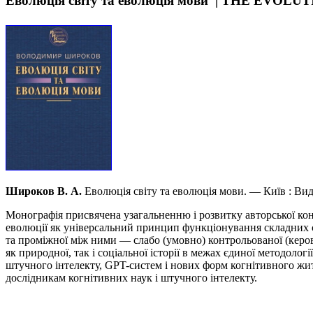
Еволюція світу та еволюція мови | THE E
Широков В. А.
Еволюція світу та еволюція мови. — Київ : В
Монографія присвячена узагальненню і розвитку авторської конц
еволюції як універсальний принцип функціонування складних си
та проміжної між ними — слабо (умовно) контрольованої (керова
як природної, так і соціальної історії в межах єдиної методолог
штучного інтелекту, GPT-систем і нових форм когнітивного жит
дослідникам когнітивних наук і штучного інтелекту.