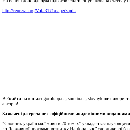
На основі доповіді була підготовлена та опублікована стаття 
http://ceur-ws.org/Vol- 3171/paper3.pdf.
Вебсайти на кшталт goroh.pp.ua, sum.in.ua, slovnyk.me викорис
авторів!
Зазначені джерела не є офіційними академічними виданнями, 
"Словник української мови в 20 томах" укладається науковцям
до Державної програми розвитку Національної словникової баз