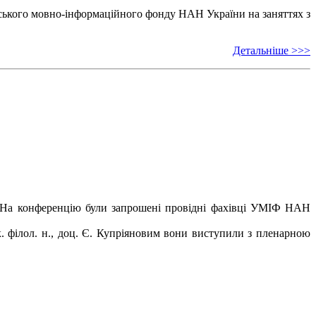
ського мовно-інформаційного фонду НАН України на заняттях з
Детальніше >>>
ов. На конференцію були запрошені провідні фахівці УМІФ НАН
к. філол. н., доц. Є. Купріяновим вони виступили з пленарною