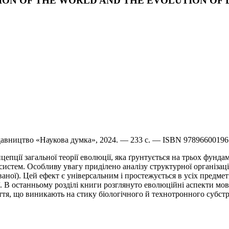
VOLUTION OF THE WORLD AND THE EVOLUTION O
идавництво «Наукова думка», 2024. — 233 с. — ISBN 9789660019
епції загальної теорії еволюції, яка ґрунтується на трьох фунд
стем. Особливу увагу приділено аналізу структурної організації
ної). Цей ефект є універсальним і простежується в усіх предмет
ії. В останньому розділі книги розглянуто еволюційні аспекти мов
тя, що виникають на стику біологічного й технотронного субстр