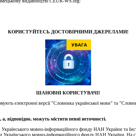
у німецькому видавництві CEUR-WS.org:
КОРИСТУЙТЕСЬ ДОСТОВІРНИМИ ДЖЕРЕЛАМИ!
ШАНОВНІ КОРИСТУВАЧІ!
товують електронні версії "Словника української мови" та "Словн
а, відповідно, можуть містити певні неточності.
и Українського мовно-інформаційного фонду НАН України та Інс
и Українського мовно-інформаційного фонду НАН України. На сь