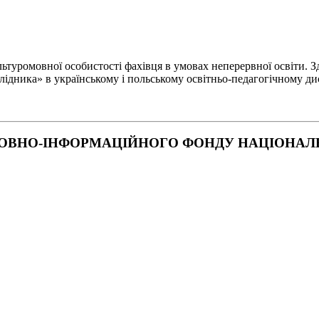
туромовної особистості фахівця в умовах неперервної освіти. Зд
лідника» в українському і польському освітньо-педагогічному ди
ОВНО-ІНФОРМАЦІЙНОГО ФОНДУ НАЦІОНАЛЬН