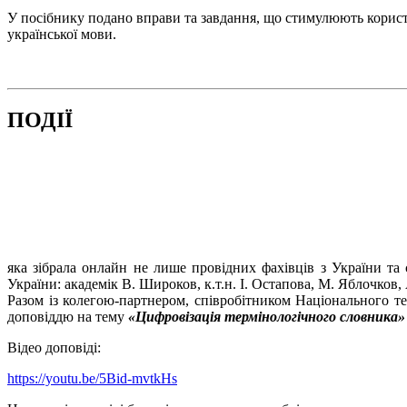
У посібнику подано вправи та завдання, що стимулюють корис
української мови.
ПОДІЇ
яка зібрала онлайн не лише провідних фахівців з України та
України: академік В. Широков, к.т.н. І. Остапова, М. Яблочков
Разом із колегою-партнером, співробітником Національного те
доповіддю на тему
«Цифровізація термінологічного словника» (Te
Відео доповіді:
https://youtu.be/5Bid-mvtkHs