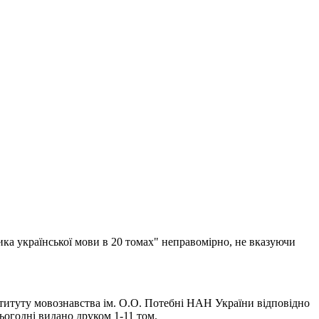
ика української мови в 20 томах" неправомірно, не вказуючи
титуту мовознавства ім. О.О. Потебні НАН України відповідно
огодні видано друком 1-11 том.