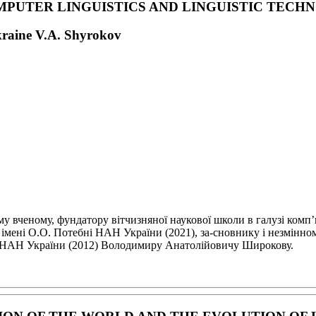
MPUTER LINGUISTICS
AND LINGUISTIC TECH
kraine V.A. Shyrokov
ому вченому,
фундатору вітчизняної наукової школи в галузі комп
ї імені О.О. Потебні НАН України (2021), за-
сновнику і незмінном
ку НАН
України (2012) Володимиру Анатолійовичу Широкову.