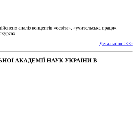
ійснено аналіз концептів «освіта», «учительська праця»,
скурсах.
Детальніше >>>
ОЇ АКАДЕМІЇ НАУК УКРАЇНИ В