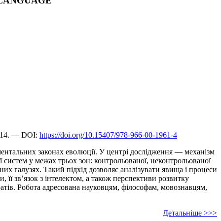
F LANGUAGE
614. — DOI:
https://doi.org/10.15407/978-966-00-1961-4
аментальних законах еволюції. У центрі дослідження — механізм
 систем у межах трьох зон: контрольованої, неконтрольованої
них галузях. Такий підхід дозволяє аналізувати явища і процеси
и, її зв’язок з інтелектом, а також перспективи розвитку
атів. Робота адресована науковцям, філософам, мовознавцям,
Детальніше >>>