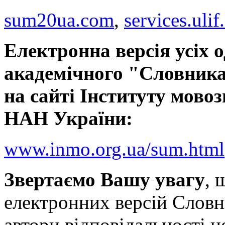
sum20ua.com
,
services.ulif
Електронна версія усіх 
академічного "Словника
на сайті Інституту мовоз
НАН України:
www.inmo.org.ua/sum.html
Звертаємо Вашу увагу
, 
електронних версій Словн
автори відповідальності н