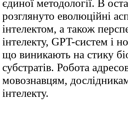
єдиної методології. В ост
розглянуто еволюційні аспе
інтелектом, а також перс
інтелекту, GPT-систем і н
що виникають на стику бі
субстратів. Робота адресо
мовознавцям, дослідникам
інтелекту.