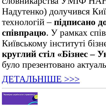
словникарства УМІФ НАН 
Надутенко) долучився Київ
технологій –
підписано д
співпрацю
. У рамках спі
Київському інституті бізн
круглий стіл «Бізнес – У
було презентовано актуаль
ДЕТАЛЬНІШЕ >>>