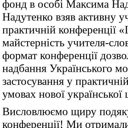
фонд в особі Максима На
Надутенко взяв активну уч
практичній конференції «Ін
майстерність учителя-сло
формат конференції дозво
надбання Українського м
застосування у практичній
умовах нової української 
Висловлюємо щиру подяку
конференції! Ми отримали