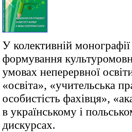
У колективній монографії
формування культуромовно
умовах неперервної освіти
«освіта», «учительська п
особистість фахівця», «ак
в українському і польськ
дискурсах.