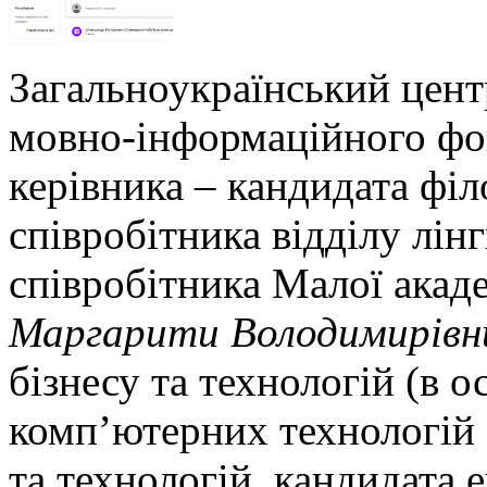
Загальноукраїнський цент
мовно-інформаційного фо
керівника – кандидата філ
співробітника відділу лін
співробітника Малої акаде
Маргарити Володимирівн
бізнесу та технологій (в о
комп’ютерних технологій 
та технологій, кандидата 