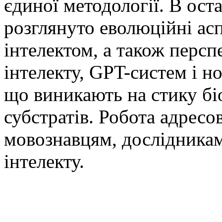
єдиної методології. В ост
розглянуто еволюційні аспе
інтелектом, а також перс
інтелекту, GPT-систем і н
що виникають на стику бі
субстратів. Робота адресо
мовознавцям, дослідникам
інтелекту.