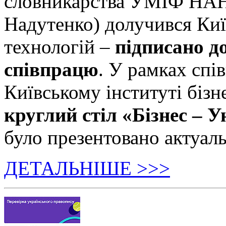
словникарства УМІФ НАН 
Надутенко) долучився Київ
технологій –
підписано д
співпрацю
. У рамках спі
Київському інституті бізн
круглий стіл «Бізнес – У
було презентовано актуаль
ДЕТАЛЬНІШЕ >>>