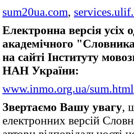
sum20ua.com
,
services.ulif
Електронна версія усіх 
академічного "Словника
на сайті Інституту мовоз
НАН України:
www.inmo.org.ua/sum.html
Звертаємо Вашу увагу
, 
електронних версій Словн
автори відповідальності н