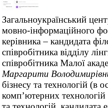
Загальноукраїнський цент
мовно-інформаційного фо
керівника – кандидата філ
співробітника відділу лін
співробітника Малої акаде
Маргарити Володимирівн
бізнесу та технологій (в о
комп’ютерних технологій 
та технологій, кандидата 