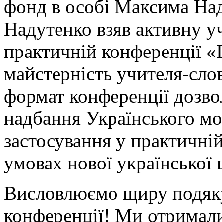
фонд в особі Максима На
Надутенко взяв активну уч
практичній конференції «Ін
майстерність учителя-сло
формат конференції дозво
надбання Українського м
застосування у практичній
умовах нової української 
Висловлюємо щиру подяку
конференції! Ми отримали