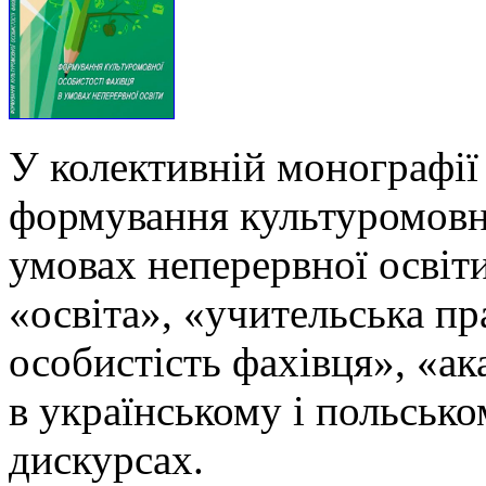
У колективній монографії
формування культуромовно
умовах неперервної освіти
«освіта», «учительська п
особистість фахівця», «ак
в українському і польськ
дискурсах.