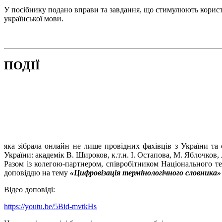
У посібнику подано вправи та завдання, що стимулюють корис
української мови.
ПОДІЇ
яка зібрала онлайн не лише провідних фахівців з України та
України: академік В. Широков, к.т.н. І. Остапова, М. Яблочков
Разом із колегою-партнером, співробітником Національного те
доповіддю на тему
«Цифровізація термінологічного словника» (Te
Відео доповіді:
https://youtu.be/5Bid-mvtkHs