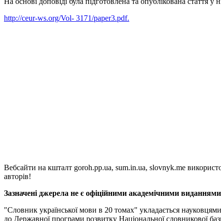
На основі доповіді була підготовлена та опублікована стаття 
http://ceur-ws.org/Vol- 3171/paper3.pdf.
Вебсайти на кшталт goroh.pp.ua, sum.in.ua, slovnyk.me викорис
авторів!
Зазначені джерела не є офіційними академічними виданнями, 
"Словник української мови в 20 томах" укладається науковцям
до Державної програми розвитку Національної словникової баз