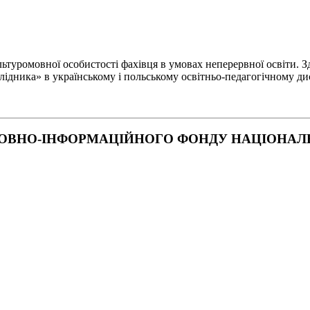
туромовної особистості фахівця в умовах неперервної освіти. Зд
лідника» в українському і польському освітньо-педагогічному ди
ОВНО-ІНФОРМАЦІЙНОГО ФОНДУ НАЦІОНАЛЬН