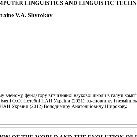
MPUTER LINGUISTICS
AND LINGUISTIC TECH
kraine V.A. Shyrokov
ому вченому,
фундатору вітчизняної наукової школи в галузі комп
ї імені О.О. Потебні НАН України (2021), за-
сновнику і незмінном
ку НАН
України (2012) Володимиру Анатолійовичу Широкову.