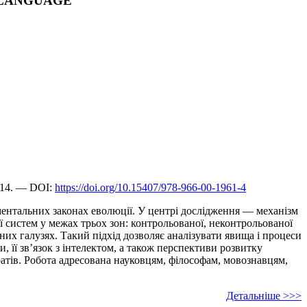
F LANGUAGE
614. — DOI:
https://doi.org/10.15407/978-966-00-1961-4
аментальних законах еволюції. У центрі дослідження — механізм
 систем у межах трьох зон: контрольованої, неконтрольованої
них галузях. Такий підхід дозволяє аналізувати явища і процеси
и, її зв’язок з інтелектом, а також перспективи розвитку
атів. Робота адресована науковцям, філософам, мовознавцям,
Детальніше >>>