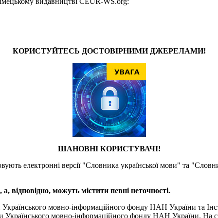
у німецькому видавництві CEUR-WS.org:
КОРИСТУЙТЕСЬ ДОСТОВІРНИМИ ДЖЕРЕЛАМИ!
ШАНОВНІ КОРИСТУВАЧІ!
товують електронні версії "Словника української мови" та "Словн
а, відповідно, можуть містити певні неточності.
и Українського мовно-інформаційного фонду НАН України та Інс
и Українського мовно-інформаційного фонду НАН України. На сь