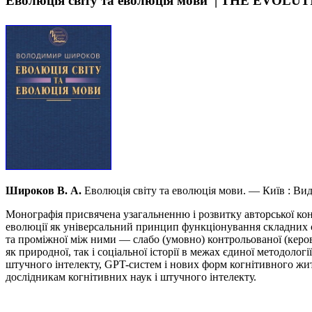
Еволюція світу та еволюція мови | THE E
Широков В. А.
Еволюція світу та еволюція мови. — Київ : В
Монографія присвячена узагальненню і розвитку авторської конц
еволюції як універсальний принцип функціонування складних си
та проміжної між ними — слабо (умовно) контрольованої (керова
як природної, так і соціальної історії в межах єдиної методолог
штучного інтелекту, GPT-систем і нових форм когнітивного жит
дослідникам когнітивних наук і штучного інтелекту.