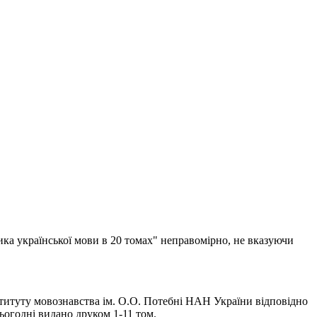
ика української мови в 20 томах" неправомірно, не вказуючи
титуту мовознавства ім. О.О. Потебні НАН України відповідно
огодні видано друком 1-11 том.