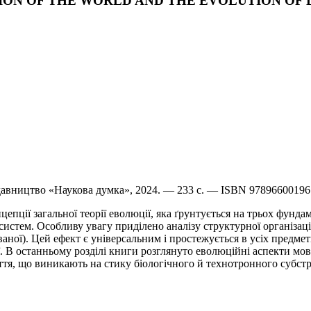
VOLUTION OF THE WORLD AND THE EVOLUTION O
идавництво «Наукова думка», 2024. — 233 с. — ISBN 9789660019
епції загальної теорії еволюції, яка ґрунтується на трьох фунд
стем. Особливу увагу приділено аналізу структурної організації
ної). Цей ефект є універсальним і простежується в усіх предмет
ії. В останньому розділі книги розглянуто еволюційні аспекти мов
тя, що виникають на стику біологічного й технотронного субстр