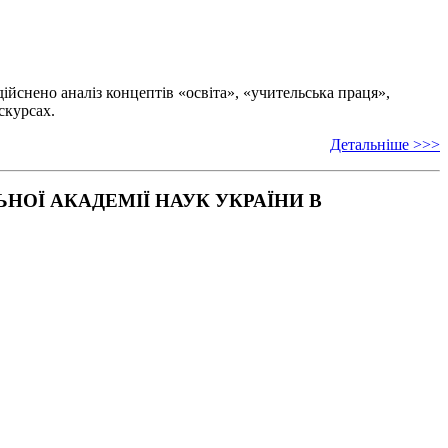
ійснено аналіз концептів «освіта», «учительська праця»,
скурсах.
Детальніше >>>
ОЇ АКАДЕМІЇ НАУК УКРАЇНИ В