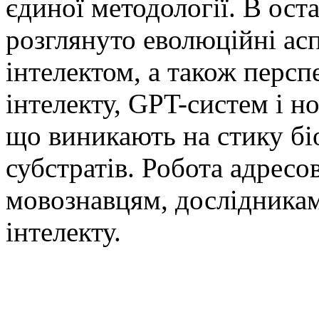
єдиної методології. В ост
розглянуто еволюційні аспе
інтелектом, а також перс
інтелекту, GPT-систем і н
що виникають на стику бі
субстратів. Робота адресо
мовознавцям, дослідникам
інтелекту.