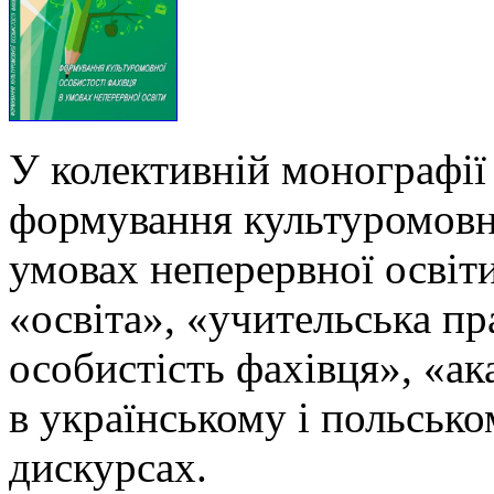
У колективній монографії
формування культуромовно
умовах неперервної освіти
«освіта», «учительська п
особистість фахівця», «ак
в українському і польськ
дискурсах.