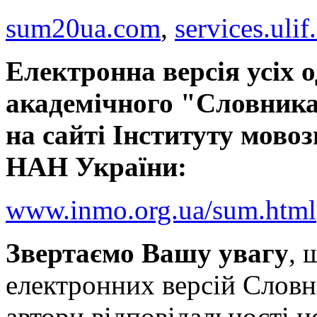
sum20ua.com
,
services.ulif
Електронна версія усіх 
академічного "Словника
на сайті Інституту мовоз
НАН України:
www.inmo.org.ua/sum.html
Звертаємо Вашу увагу
, 
електронних версій Словн
автори відповідальності н