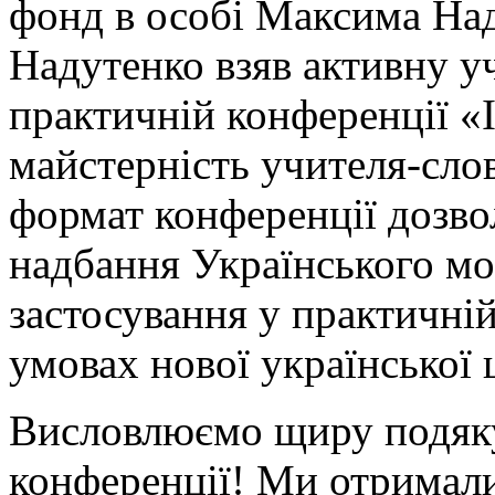
фонд в особі Максима На
Надутенко взяв активну уч
практичній конференції «Ін
майстерність учителя-сло
формат конференції дозво
надбання Українського м
застосування у практичній
умовах нової української 
Висловлюємо щиру подяку
конференції! Ми отримали