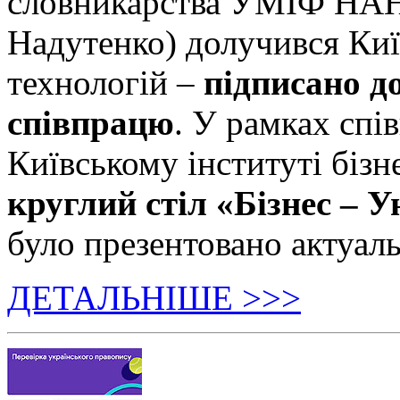
словникарства УМІФ НАН 
Надутенко) долучився Київ
технологій –
підписано д
співпрацю
. У рамках спі
Київському інституті бізн
круглий стіл «Бізнес – У
було презентовано актуаль
ДЕТАЛЬНІШЕ >>>