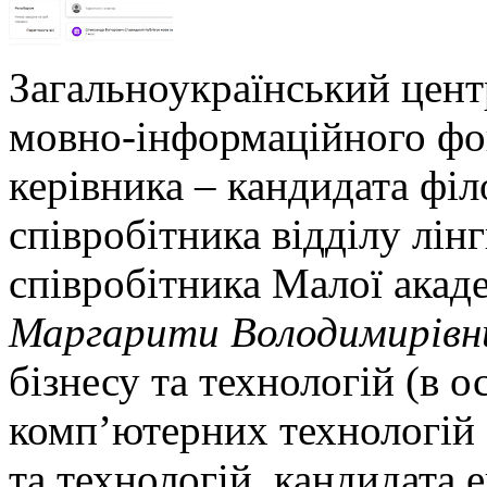
Загальноукраїнський цент
мовно-інформаційного фо
керівника – кандидата філ
співробітника відділу лін
співробітника Малої акаде
Маргарити Володимирівн
бізнесу та технологій (в о
комп’ютерних технологій 
та технологій, кандидата 