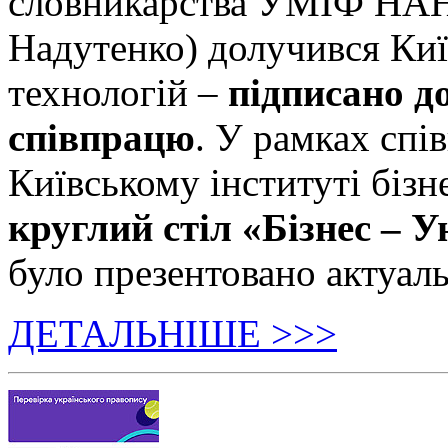
словникарства УМІФ НАН 
Надутенко) долучився Київ
технологій –
підписано д
співпрацю
. У рамках спі
Київському інституті бізн
круглий стіл «Бізнес – У
було презентовано актуаль
ДЕТАЛЬНІШЕ >>>