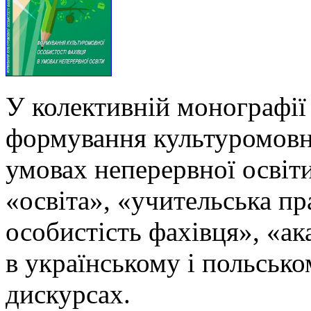
У колективній монографії
формування культуромовно
умовах неперервної освіти
«освіта», «учительська п
особистість фахівця», «ак
в українському і польськ
дискурсах.