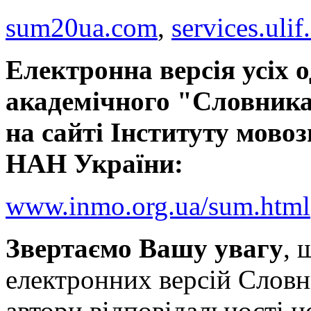
sum20ua.com
,
services.ulif
Електронна версія усіх 
академічного "Словника
на сайті Інституту мовоз
НАН України:
www.inmo.org.ua/sum.html
Звертаємо Вашу увагу
, 
електронних версій Словн
автори відповідальності н