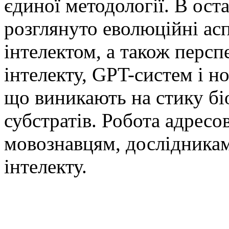
єдиної методології. В ост
розглянуто еволюційні аспе
інтелектом, а також перс
інтелекту, GPT-систем і н
що виникають на стику бі
субстратів. Робота адресо
мовознавцям, дослідникам
інтелекту.