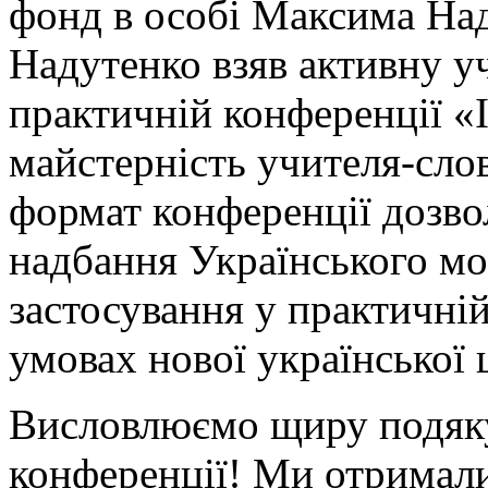
фонд в особі Максима На
Надутенко взяв активну уч
практичній конференції «Ін
майстерність учителя-сло
формат конференції дозво
надбання Українського м
застосування у практичній
умовах нової української 
Висловлюємо щиру подяку
конференції! Ми отримали