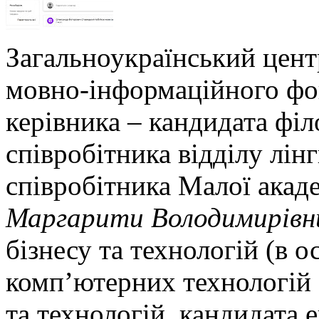
Загальноукраїнський цент
мовно-інформаційного фо
керівника – кандидата філ
співробітника відділу лін
співробітника Малої акаде
Маргарити Володимирівн
бізнесу та технологій (в о
комп’ютерних технологій 
та технологій, кандидата 